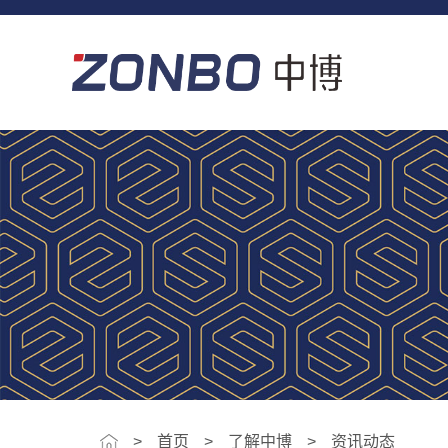
>
首页
了解中博
资讯动态