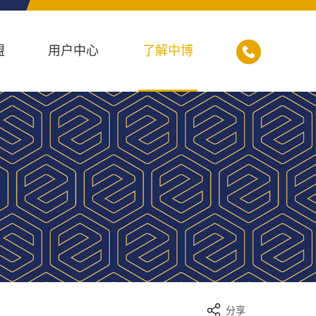
盟
用户中心
了解中博
分享