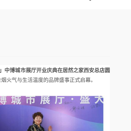
来」中博城市展厅开业庆典在居然之家西安总店圆
含烟火气与生活温度的品牌盛事正式启幕。