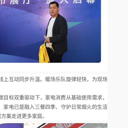
线上互动同步升温。暖场乐队旋律轻快，为现场
碳目标双重驱动下，家电消费从基础使用需求，
。家电已是融入三餐四季、守护日常烟火的生活
居方案走进更多家庭。