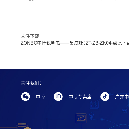
文件下载
ZONBO中博说明书——集成灶JZT-ZB-ZK04-点此下
关注我们：
中博
中博专卖店
广东中