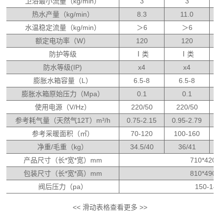
卫浴最小流量（kg/min）
3
3
热水产量
（kg/min）
8.3
11.0
水温稳定流量
（kg/min）
＞6
＞6
额定电功率（W）
120
120
防护等级
Ⅰ类
Ⅰ类
防水等级
(
IP
)
x4
x4
膨胀水箱容量（L）
6.5-8
6.5-8
膨胀水箱原始压力（Mpa）
0.1
0.1
使用电源（V/Hz）
220/50
220/50
参考耗气量（天然气12T）m³/h
0.75-2.15
0.95-2.79
参考采暖面积（㎡）
70-120
100-160
净重/毛重（kg）
34.5/40
36/41
产品尺寸（长*宽*宽）mm
710*420*
包装尺寸（长*宽*高）mm
810*490*
阀后压力（pa）
150-14
<< 滑动表格查看更多 >>