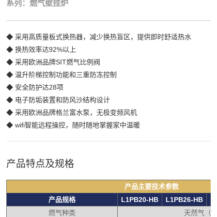
系列：燃气壁挂炉
◆ 采用高质量板式换热器，减少换热盲区，提供即时舒适热水
◆ 换热效率达92%以上
◆ 采用欧洲品牌SIT燃气比例阀
◆ 温升阶梯控制功能和三重防冻控制
◆ 安全防护达28项
◆ 电子防垢装置和防风沙结构设计
◆ 采用欧洲品牌格兰富水泵，无极变频风机
◆ wifi智能远程操控，随时随地掌握家中温暖
产品特点及规格
产品主要技术参数
产品规格
L1PB20-HB
L1PB26-HB
L
燃气种类
天然气（1